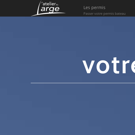
Les permis
Passer votre permis bateau
votr