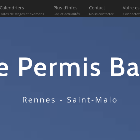
Calendriers
Plus d'infos
Contact
Votre e
Dates de stages et examens
Faq et actualités
Nous contacter
Connectez
e Permis B
Rennes - Saint-Malo