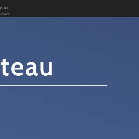
space
-vous
ateau